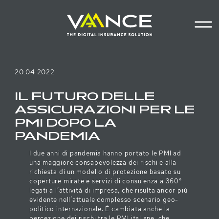
Homepage
Main navigation
Main cont
Menu
20.04.2022
IL FUTURO DELLE
ASSICURAZIONI PER LE
PMI DOPO LA
PANDEMIA
I due anni di pandemia hanno portato le PMI ad
una maggiore consapevolezza dei rischi e alla
richiesta di un modello di protezione basato su
coperture mirate e servizi di consulenza a 360°
legati all’attività di impresa, che risulta ancor più
evidente nell’attuale complesso scenario geo-
politico internazionale. È cambiata anche la
percezione dei rischi tra le PMI italiane, che