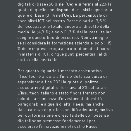
digitali di base (56 % nell’Ue) e si ferma al 22% la
quota di quelle che dispone di e - skill superiori a
quelle di base (31 % nell’Ue). La percentuale di
specialisti ICT nel nostro Paese è pari al 3,6 %
dell’occupazione totale, ancora al di sotto della
media Ue (4,3 %) e solo l’1,3 % dei laureati italiani
sceglie questo tipo di percorso. Non va meglio
se si considera la formazione aziendale: solo il 15
% delle imprese eroga ai propri dipendenti corsi
in materia di ICT, cinque punti percentuali al di
sotto della media Ue.
Per quanto riguarda il mercato assicurativo
l’Insurtech è ancora all’inizio della sua curva di
espansione: a fine 2021 la quota di polizze
assicurative digitali si fermava al 2% sul totale.
L’Insurtech italiano è stato finora frenato non
solo dalla mancanza d’investimenti di entità
paragonabile a quelli di altri Paesi, ma anche
dalla carenza di professionalità adeguate, motivo
per cui formazione e crescita delle competenze
digitali sono premesse fondamentali per
accelerare l’innovazione nel nostro Paese.