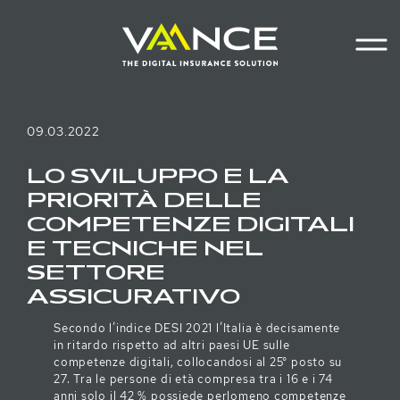
Homepage
Main navigation
Main cont
Menu
09.03.2022
LO SVILUPPO E LA
PRIORITÀ DELLE
COMPETENZE DIGITALI
E TECNICHE NEL
SETTORE
ASSICURATIVO
Secondo l’indice DESI 2021 l’Italia è decisamente
in ritardo rispetto ad altri paesi UE sulle
competenze digitali, collocandosi al 25° posto su
27. Tra le persone di età compresa tra i 16 e i 74
anni solo il 42 % possiede perlomeno competenze