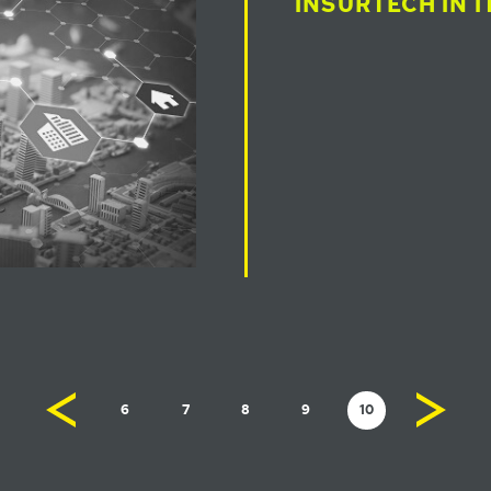
INSURTECH IN I
6
7
8
9
10