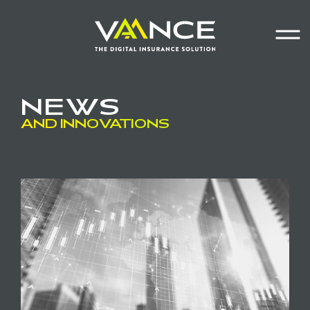
Homepage
Main navigation
Main cont
Menu
NEWS
AND INNOVATIONS