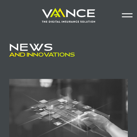
Homepage
Main navigation
Main cont
Menu
NEWS
AND INNOVATIONS